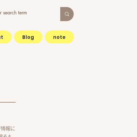
t
Blog
note
び情報に
得るも