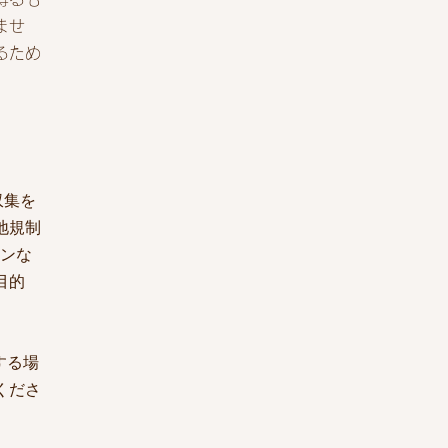
ませ
るため
収集を
地規制
コンな
目的
する場
くださ